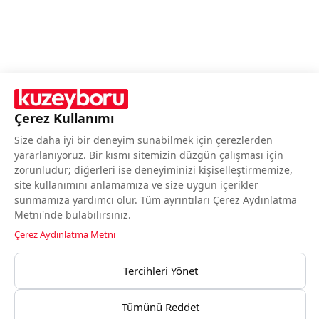
Çerez Kullanımı
Size daha iyi bir deneyim sunabilmek için çerezlerden
yararlanıyoruz. Bir kısmı sitemizin düzgün çalışması için
Bizi Takip Edin
zorunludur; diğerleri ise deneyiminizi kişiselleştirmemize,
site kullanımını anlamamıza ve size uygun içerikler
sunmamıza yardımcı olur. Tüm ayrıntıları Çerez Aydınlatma
Metni'nde bulabilirsiniz.
Çerez Aydınlatma Metni
BIST gün sonu kapanış verileri Matriks Bilgi Dağıtım Hizmetleri A.Ş.
Tercihleri Yönet
tarafından sağlanmaktadır.
Yasal Uyarı Notu
Tümünü Reddet
Kuzeyboru © Tüm Hakları Saklıdır.